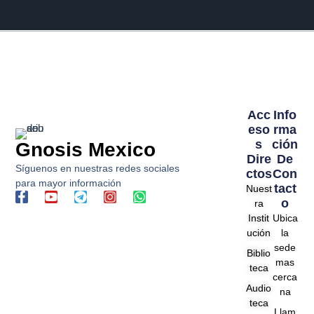
Acc
Info
Eso
Rma
S
Ción
Gnosis Mexico
Dire
De
Síguenos en nuestras redes sociales
Ctos
Con
para mayor información
Tact
Nuest
F
Y
T
I
W
O
ra
a
o
e
n
h
Instit
Ubica
c
u
l
s
a
e
t
e
t
t
ución
la
b
u
g
a
s
sede
Biblio
o
b
r
g
a
mas
teca
o
e
a
r
p
cerca
k
m
a
p
Audio
na
-
m
teca
f
Llam