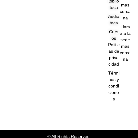
Biblio
b
u
g
a
s
mas
teca
o
b
r
g
a
cerca
o
e
a
r
p
Audio
na
k
m
a
p
teca
-
m
Llam
f
Curs
a a la
os
sede
Politic
mas
as de
cerca
priva
na
cidad
Térmi
nos y
condi
cione
s
© All Rights Reserved.