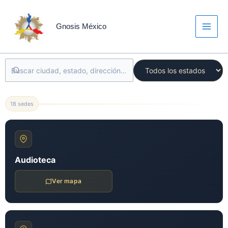
Ir
al
Gnosis México
contenido
18 sedes
Audioteca
Ver mapa