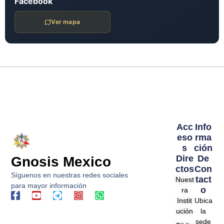
Facebook
Ver mapa
Acc
Info
Eso
Rma
S
Ción
Dire
De
Gnosis Mexico
Ctos
Con
Síguenos en nuestras redes sociales
Tact
Nuest
para mayor información
O
ra
F
Y
T
I
W
Instit
Ubica
a
o
e
n
h
ución
la
c
u
l
s
a
e
t
e
t
t
sede